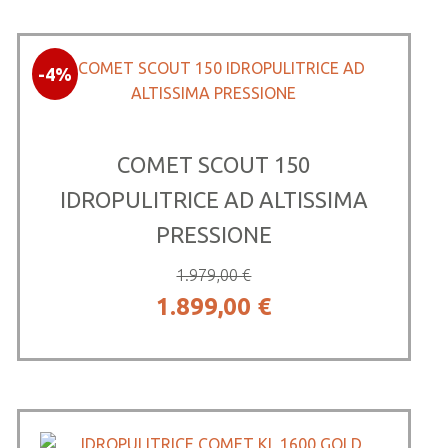
-4%
COMET SCOUT 150
IDROPULITRICE AD ALTISSIMA
PRESSIONE
1.979,00
€
Il
Il
1.899,00
€
prezzo
prezzo
originale
attuale
era:
è: