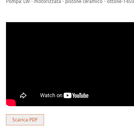
Pompa: LW - motorizzata - pistone ceramico - ottone-145
Scarica PDF