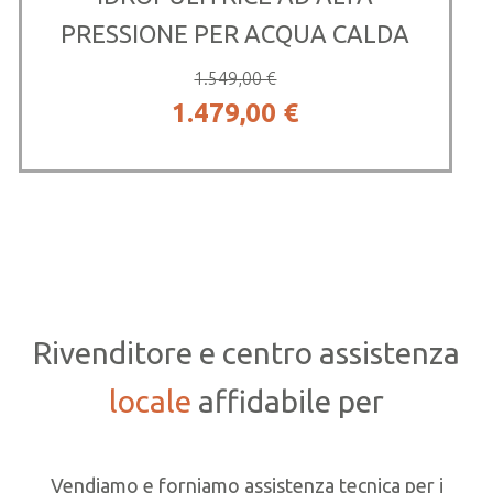
PRESSIONE PER ACQUA CALDA
1.549,00
€
Il
Il
1.479,00
€
prezzo
prezzo
originale
attuale
era:
è:
1.549,00 €.
1.479,00 €.
Rivenditore e centro assistenza
locale
affidabile per
Vendiamo e forniamo assistenza tecnica per i