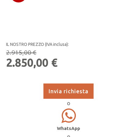
IL NOSTRO PREZZO (IVA inclusa):
2.915,00
€
Il
Il
2.850,00
€
prezzo
prezzo
originale
attuale
Invia richiesta
era:
è:
2.915,00 €.
2.850,00 €.
o
WhatsApp
o