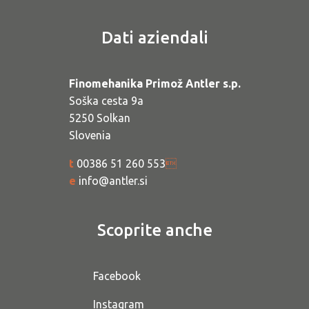
Dati aziendali
Finomehanika Primož Antler s.p.
Soška cesta 9a
5250 Solkan
Slovenia
t
00386 51 260 553

e
info@antler.si
Scoprite anche
Facebook
Instagram