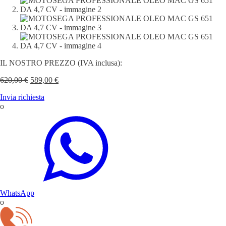
IL NOSTRO PREZZO (IVA inclusa):
Il
Il
620,00
€
589,00
€
prezzo
prezzo
Invia richiesta
originale
attuale
o
era:
è:
620,00 €.
589,00 €.
WhatsApp
o