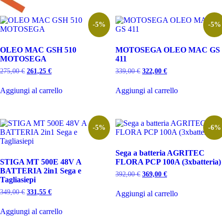
-5%
-5%
OLEO MAC GSH 510
MOTOSEGA OLEO MAC GS
MOTOSEGA
411
Il
Il
Il
Il
275,00
€
261,25
€
339,00
€
322,00
€
prezzo
prezzo
prezzo
prezzo
originale
attuale
originale
attuale
Aggiungi al carrello
Aggiungi al carrello
era:
è:
era:
è:
275,00 €.
261,25 €.
339,00 €.
322,00 €.
-5%
-6%
Sega a batteria AGRITEC
STIGA MT 500E 48V A
FLORA PCP 100A (3xbatteria)
BATTERIA 2in1 Sega e
Il
Il
392,00
€
369,00
€
Tagliasiepi
prezzo
prezzo
originale
attuale
Il
Il
349,00
€
331,55
€
Aggiungi al carrello
era:
è:
prezzo
prezzo
392,00 €.
369,00 €.
originale
attuale
Aggiungi al carrello
era:
è:
349,00 €.
331,55 €.