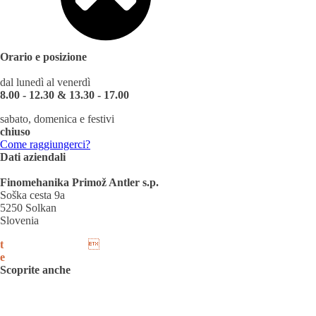
Orario e posizione
dal lunedì al venerdì
8.00 - 12.30 & 13.30 - 17.00
sabato, domenica e festivi
chiuso
Come raggiungerci?
Dati aziendali
Finomehanika Primož Antler s.p.
Soška cesta 9a
5250 Solkan
Slovenia
t
00386 51 260 553

e
info@antler.si
Scoprite anche
Facebook