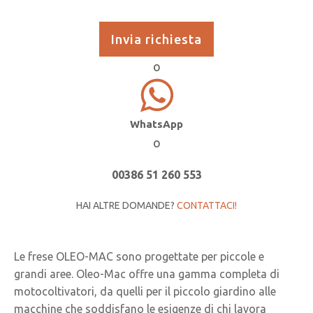
originale
attuale
Invia richiesta
era:
è:
749,00 €.
711,55 €.
o
WhatsApp
o
00386 51 260 553
HAI ALTRE DOMANDE?
CONTATTACI!
Le frese OLEO-MAC sono progettate per piccole e
grandi aree. Oleo-Mac offre una gamma completa di
motocoltivatori, da quelli per il piccolo giardino alle
macchine che soddisfano le esigenze di chi lavora