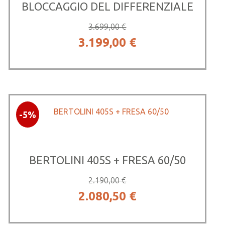
BLOCCAGGIO DEL DIFFERENZIALE
3.699,00
€
Il
Il
3.199,00
€
prezzo
prezzo
originale
attuale
era:
è:
-5%
3.699,00 €.
3.199,00 €.
BERTOLINI 405S + FRESA 60/50
2.190,00
€
Il
Il
2.080,50
€
prezzo
prezzo