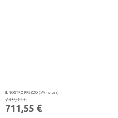
IL NOSTRO PREZZO (IVA inclusa):
749,00
€
Il
Il
711,55
€
prezzo
prezzo