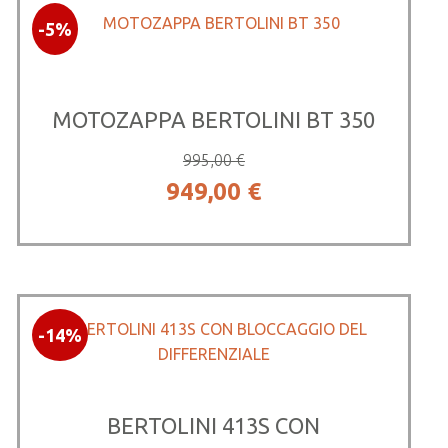
-5%
MOTOZAPPA BERTOLINI BT 350
995,00
€
Il
Il
949,00
€
prezzo
prezzo
originale
attuale
era:
è:
-14%
995,00 €.
949,00 €.
BERTOLINI 413S CON