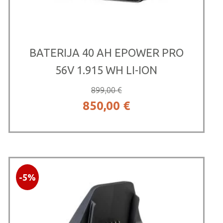
BATERIJA 40 AH EPOWER PRO
56V 1.915 WH LI-ION
899,00
€
Izvirna
Trenutna
850,00
€
cena
cena
je
je:
bila:
850,00 €.
-5%
899,00 €.