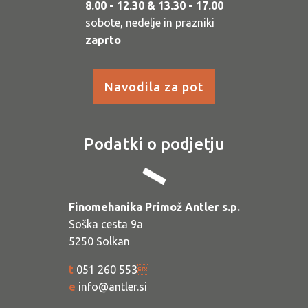
8.00 - 12.30 & 13.30 - 17.00
sobote, nedelje in prazniki
zaprto
Navodila za pot
Podatki o podjetju
Finomehanika Primož Antler s.p.
Soška cesta 9a
5250 Solkan
t
051 260 553

e
info@antler.si