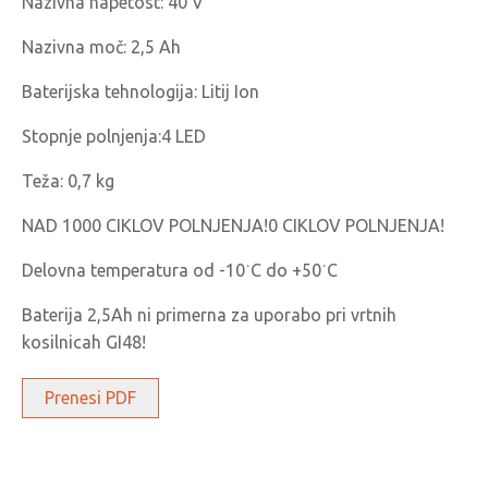
Nazivna napetost: 40 V
Nazivna moč: 2,5 Ah
Baterijska tehnologija: Litij Ion
Stopnje polnjenja:4 LED
Teža: 0,7 kg
NAD 1000 CIKLOV POLNJENJA!0 CIKLOV POLNJENJA!
Delovna temperatura od -10˙C do +50˙C
Baterija 2,5Ah ni primerna za uporabo pri vrtnih
kosilnicah GI48!
Prenesi PDF