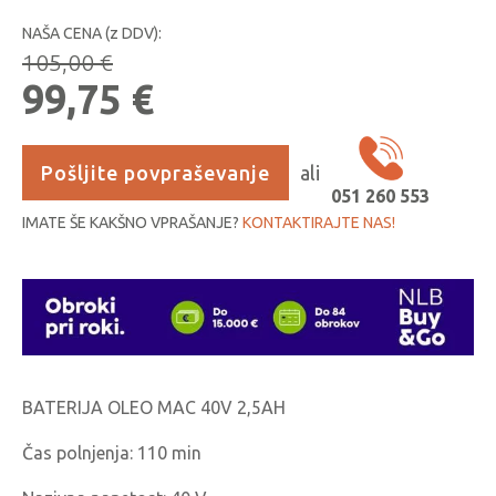
NAŠA CENA (z DDV):
105,00
€
Izvirna
Trenutna
99,75
€
cena
cena
je
je:
Pošljite povpraševanje
ali
051 260 553
bila:
99,75 €.
IMATE ŠE KAKŠNO VPRAŠANJE?
KONTAKTIRAJTE NAS!
105,00 €.
BATERIJA OLEO MAC 40V 2,5AH
Čas polnjenja: 110 min