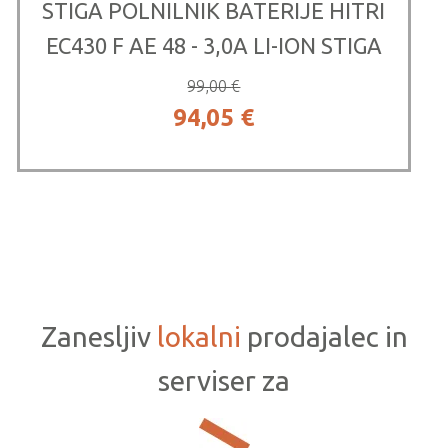
STIGA POLNILNIK BATERIJE HITRI
EC430 F AE 48 - 3,0A LI-ION STIGA
99,00
€
Izvirna
Trenutna
94,05
€
cena
cena
je
je:
bila:
94,05 €.
99,00 €.
Zanesljiv
lokalni
prodajalec in
serviser za