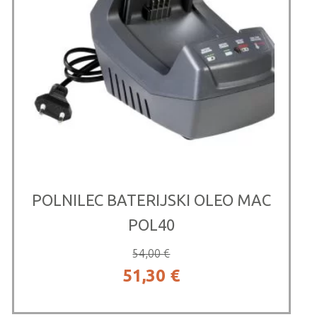
POLNILEC BATERIJSKI OLEO MAC
POL40
54,00
€
Izvirna
Trenutna
51,30
€
cena
cena