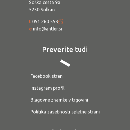
Soška cesta 9a
5250 Solkan
t
051 260 553

e
info@antler.si
Preverite tudi
Facebook stran
Instagram profil
Blagovne znamke v trgovini
Politika zasebnosti spletne strani