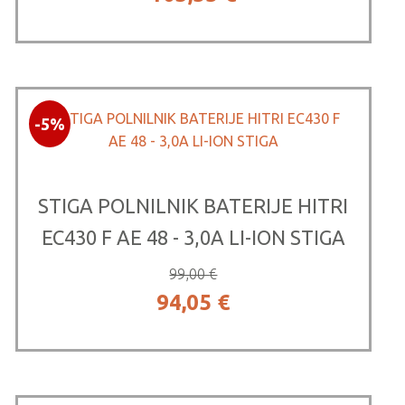
cena
cena
je
je:
bila:
103,55 €.
-5%
109,00 €.
STIGA POLNILNIK BATERIJE HITRI
EC430 F AE 48 - 3,0A LI-ION STIGA
99,00
€
Izvirna
Trenutna
94,05
€
cena
cena
je
je:
bila:
94,05 €.