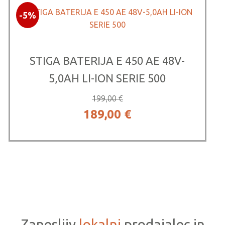
-5%
99,00 €.
STIGA BATERIJA E 450 AE 48V-
5,0AH LI-ION SERIE 500
199,00
€
Izvirna
Trenutna
189,00
€
cena
cena
je
je:
bila:
189,00 €.
199,00 €.
Zanesljiv
lokalni
prodajalec in