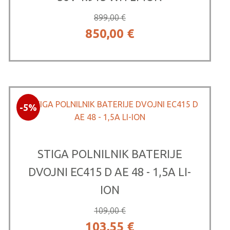
899,00
€
Izvirna
Trenutna
850,00
€
cena
cena
je
je:
bila:
850,00 €.
-5%
899,00 €.
STIGA POLNILNIK BATERIJE
DVOJNI EC415 D AE 48 - 1,5A LI-
ION
109,00
€
Izvirna
Trenutna
103,55
€