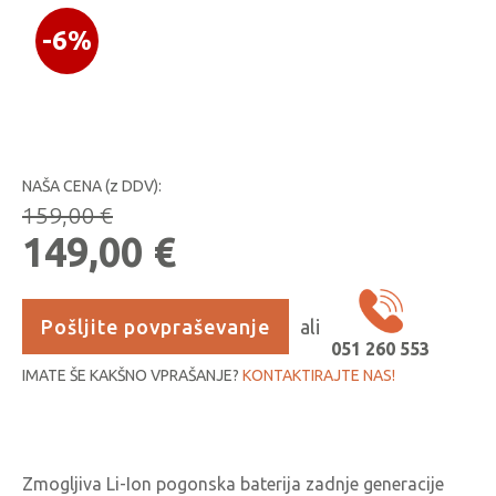
-6%
NAŠA CENA (z DDV):
159,00
€
Izvirna
Trenutna
149,00
€
cena
cena
je
je:
Pošljite povpraševanje
ali
051 260 553
bila:
149,00 €.
IMATE ŠE KAKŠNO VPRAŠANJE?
KONTAKTIRAJTE NAS!
159,00 €.
Zmogljiva Li-Ion pogonska baterija zadnje generacije