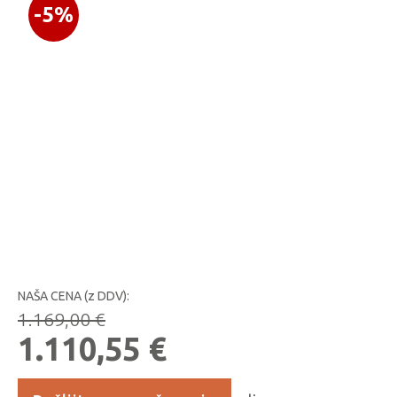
-5%
NAŠA CENA (z DDV):
1.169,00
€
Izvirna
Trenutna
1.110,55
€
cena
cena