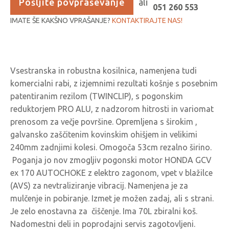
Pošljite povpraševanje
ali
je
je:
051 260 553
bila:
IMATE ŠE KAKŠNO VPRAŠANJE?
1.110,55 €.
KONTAKTIRAJTE NAS!
1.169,00 €.
Vsestranska in robustna kosilnica, namenjena tudi
komercialni rabi, z izjemnimi rezultati košnje s posebnim
patentiranim rezilom (TWINCLIP), s pogonskim
reduktorjem PRO ALU, z nadzorom hitrosti in variomat
prenosom za večje površine. Opremljena s širokim ,
galvansko zaščitenim kovinskim ohišjem in velikimi
240mm zadnjimi kolesi. Omogoča 53cm rezalno širino.
Poganja jo nov zmogljiv pogonski motor HONDA GCV
ex 170 AUTOCHOKE z elektro zagonom, vpet v blažilce
(AVS) za nevtraliziranje vibracij. Namenjena je za
mulčenje in pobiranje. Izmet je možen zadaj, ali s strani.
Je zelo enostavna za čiščenje. Ima 70L zbiralni koš.
Nadomestni deli in poprodajni servis zagotovljeni.