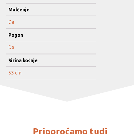
Mulčenje
Da
Pogon
Da
Širina košnje
53 cm
Priporočamo tudi