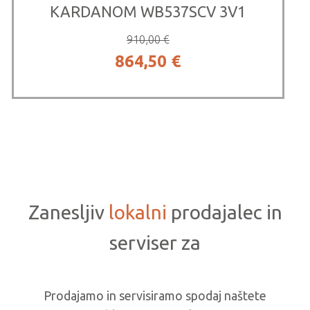
KARDANOM WB537SCV 3V1
910,00
€
Izvirna
Trenutna
864,50
€
cena
cena
je
je:
bila:
864,50 €.
910,00 €.
Zanesljiv
lokalni
prodajalec in
serviser za
Prodajamo in servisiramo spodaj naštete