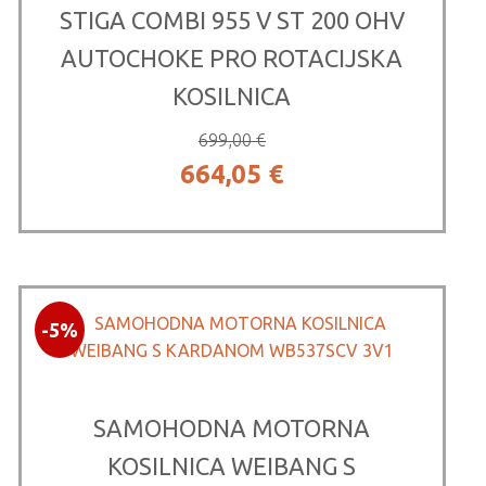
STIGA COMBI 955 V ST 200 OHV
AUTOCHOKE PRO ROTACIJSKA
KOSILNICA
699,00
€
Izvirna
Trenutna
664,05
€
cena
cena
je
je:
bila:
664,05 €.
-5%
699,00 €.
SAMOHODNA MOTORNA
KOSILNICA WEIBANG S