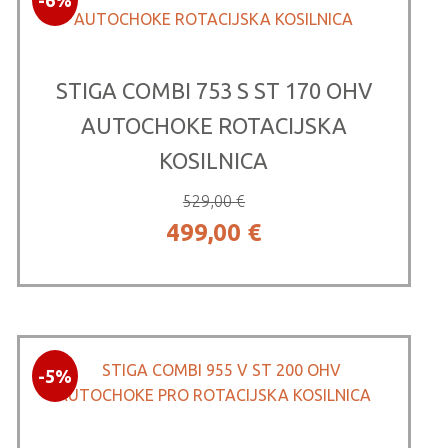
STIGA COMBI 753 S ST 170 OHV
AUTOCHOKE ROTACIJSKA
KOSILNICA
529,00
€
Izvirna
Trenutna
499,00
€
cena
cena
je
je:
bila:
499,00 €.
-5%
529,00 €.