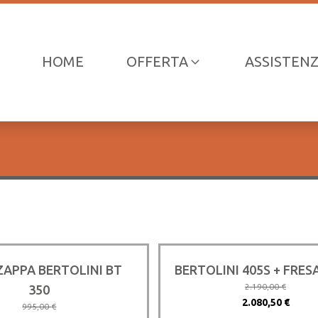
HOME
OFFERTA
ASSISTEN
APPA BERTOLINI BT
BERTOLINI 405S + FRESA
2.190,00
€
350
Il
Il
2.080,50
€
995,00
€