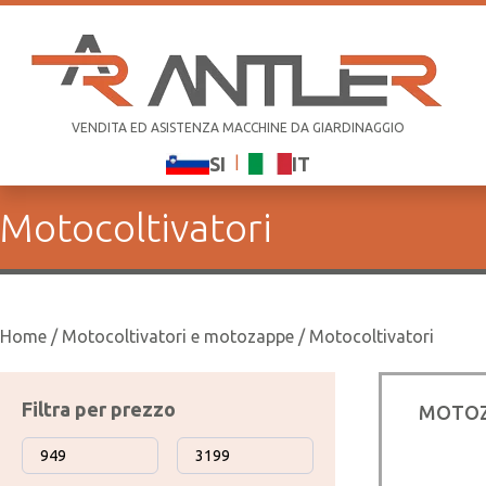
VENDITA ED ASISTENZA MACCHINE DA GIARDINAGGIO
|
SI
IT
Motocoltivatori
Home
/
Motocoltivatori e motozappe
/ Motocoltivatori
Filtra per prezzo
MOTOZ