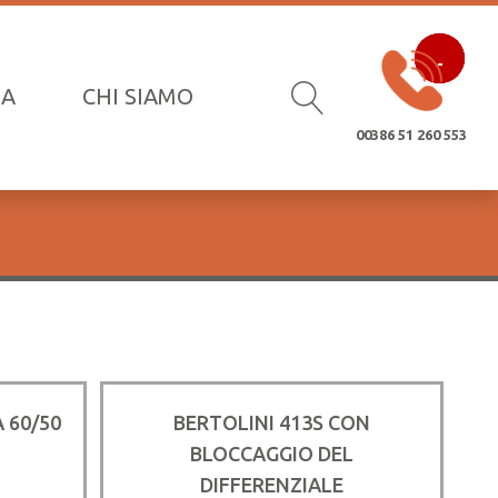
-
-
-
14%
5%
5%
ZA
CHI SIAMO
00386 51 260 553
 60/50
BERTOLINI 413S CON
BLOCCAGGIO DEL
DIFFERENZIALE